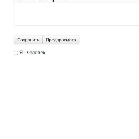
Я - человек
I'm a spammer