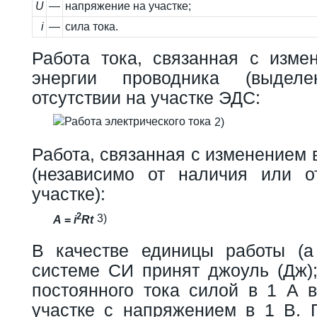
U
—
напряжение на участке;
i
—
сила тока.
Работа тока, связанная с изме
энергии проводника (выдел
отсутствии на участке ЭДС:
2)
Работа, связанная с изменением 
(независимо от наличия или о
участке):
2
3)
A
=
i
R
t
В качестве единицы работы (а
системе СИ принят джоуль (Дж)
постоянного тока силой в 1 А в
участке с напряжением в 1 В. 