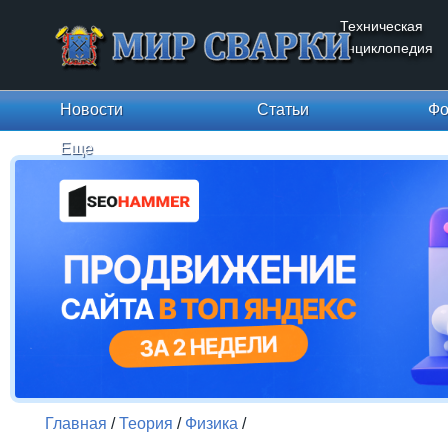
Техническая
энциклопедия
Новости
Статьи
Фо
Еще
Главная
/
Теория
/
Физика
/