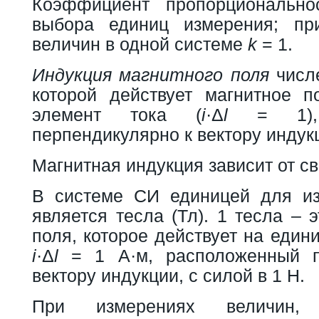
Коэффициент пропорциональн
выбора единиц измерения; пр
величин в одной системе
k
= 1.
Индукция магнитного поля
числе
которой действует магнитное 
элемент тока (
i
·Δ
l
= 1), 
перпендикулярно к вектору индук
Магнитная индукция зависит от св
В системе СИ единицей для из
является тесла (Тл). 1 тесла – 
поля, которое действует на един
i
·Δ
l
= 1 А·м, расположенный п
вектору индукции, с силой в 1 Н.
При измерениях величин, 