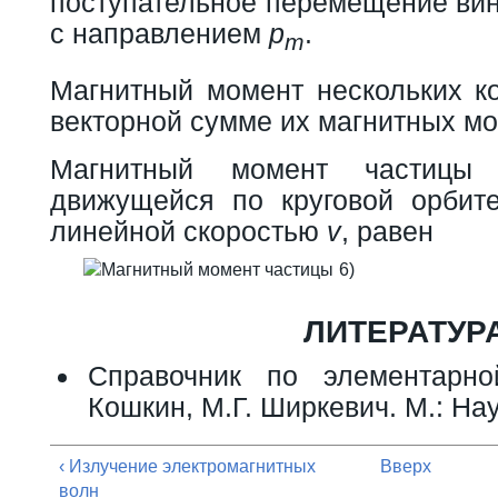
поступательное перемещение вин
с направлением
p
.
m
Магнитный момент нескольких ко
векторной сумме их магнитных мо
Магнитный момент частиц
движущейся по круговой орби
линейной скоростью
v
, равен
6)
ЛИТЕРАТУР
Справочник по элементарн
Кошкин, М.Г. Ширкевич. М.: Нау
‹ Излучение электромагнитных
Вверх
волн