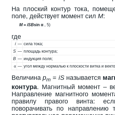
На плоский контур тока, помещ
поле, действует момент сил
M
:
M
=
i
S
B
sin α
,
5)
где
i
—
сила тока;
S
—
площадь контура;
B
—
индукция поля;
α
—
угол между нормалью к плоскости витка и век
Величина
p
=
iS
называется
маг
m
контура
. Магнитный момент – в
Направление магнитного момент
правилу правого винта: есл
поворачивать по направлению т