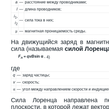
а
—
расстояние между проводниками;
l
—
длина проводников;
i
,
1
—
сила тока в них;
i
2
μ
—
магнитная проницаемость среды.
На движущийся заряд в магнитн
сила (называемая
силой Лоренц
F
=
q
v
B
sin α
,
4)
л
где
q
—
заряд частицы;
v
—
скорость;
α
—
угол между направлением скорости и индукци
Сила Лоренца направлена пе
плоскости, в которой лежат вект