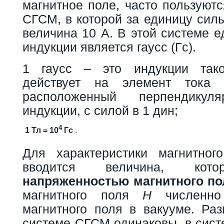
магнитное поле, часто пользуют
СГСМ, в которой за единицу сил
величина 10 А. В этой системе 
индукции является гаусс (Гс).
1 гаусс – это индукции тако
действует на элемент ток
расположенный перпендику
индукции, с силой в 1 дин;
4
1 Тл = 10
Гс
.
Для характеристики магнитног
вводится величина, кото
напряженностью магнитного по
магнитного поля
H
численно
магнитного поля в вакууме. Ра
системе СГСМ одинаковы, в сист