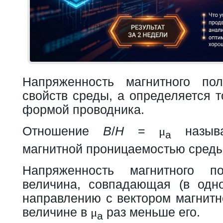
Напряженность магнитного по
свойств среды, а определяется т
формой проводника.
Отношение
B
/
H
=
называ
μ
а
магнитной проницаемостью среды
Напряженность магнитного п
величина, совпадающая (в одн
направлению с вектором магнитн
величине в
раз меньше его.
μ
а