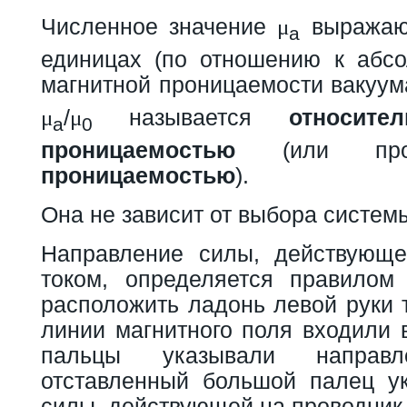
Численное значение
выражают
μ
а
единицах (по отношению к абс
магнитной проницаемости вакуу
/
называется
относите
μ
μ
а
0
проницаемостью
(или пр
проницаемостью
).
Она не зависит от выбора систем
Направление силы, действующе
током, определяется правилом
расположить ладонь левой руки 
линии магнитного поля входили 
пальцы указывали направ
отставленный большой палец у
силы, действующей на проводник (