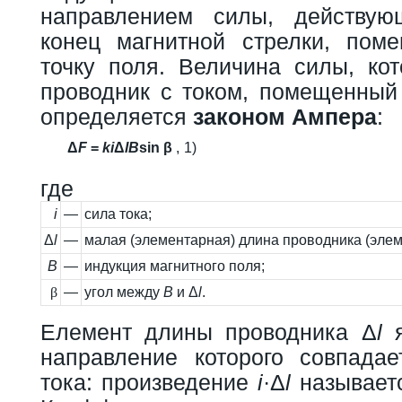
направлением силы, действу
конец магнитной стрелки, пом
точку поля. Величина силы, кот
проводник с током, помещенный 
определяется
законом Ампера
:
Δ
F
=
k
i
Δ
l
B
sin β
,
1)
где
i
—
сила тока;
Δ
l
—
малая (элементарная) длина проводника (элем
B
—
индукция магнитного поля;
β
—
угол между
B
и Δ
l
.
Eлемент длины проводника Δ
l
я
направление которого совпада
тока: произведение
i
·Δ
l
называетс