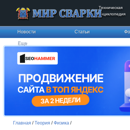
Техническая
энциклопедия
Новости
Статьи
Фо
Еще
Главная
/
Теория
/
Физика
/