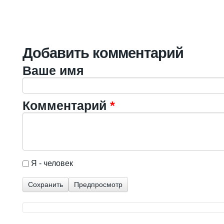
Добавить комментарий
Ваше имя
Комментарий
*
I'm a spammer
Я - человек