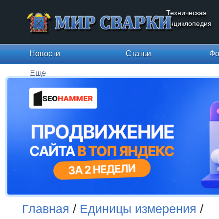
Техническая
энциклопедия
Новости
Статьи
Фо
Еще
Главная
/
Единицы измерения
/