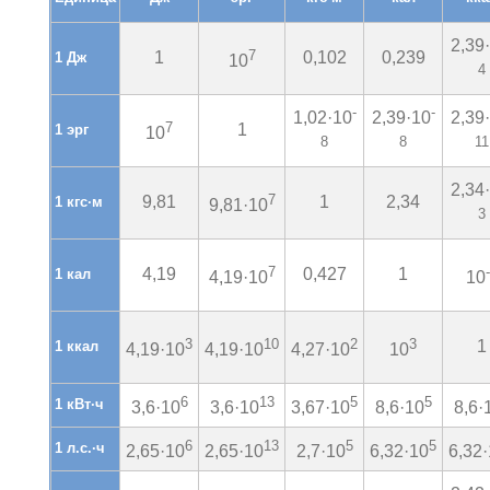
2,39
7
1
0,102
0,239
1 Дж
10
4
-
-
1,02·10
2,39·10
2,39
7
1
1 эрг
10
8
8
11
2,34
7
9,81
1
2,34
1 кгс·м
9,81·10
3
7
4,19
0,427
1
1 кал
4,19·10
10
3
10
2
3
1
1 ккал
4,19·10
4,19·10
4,27·10
10
6
13
5
5
1 кВт·ч
3,6·10
3,6·10
3,67·10
8,6·10
8,6·
6
13
5
5
1 л.с.·ч
2,65·10
2,65·10
2,7·10
6,32·10
6,32