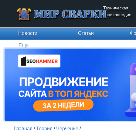
Техническая
энциклопедия
Новости
Статьи
Фо
Еще
Главная
/
Теория
/
Черчение
/