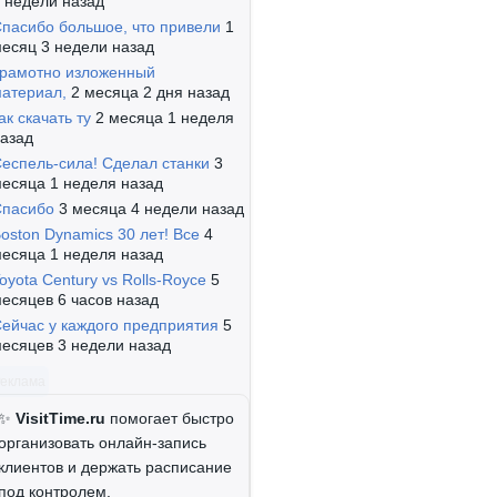
 недели назад
пасибо большое, что привели
1
есяц 3 недели назад
рамотно изложенный
атериал,
2 месяца 2 дня назад
ак скачать ту
2 месяца 1 неделя
азад
еспель-сила! Сделал станки
3
есяца 1 неделя назад
Спасибо
3 месяца 4 недели назад
oston Dynamics 30 лет! Все
4
есяца 1 неделя назад
oyota Century vs Rolls-Royce
5
есяцев 6 часов назад
ейчас у каждого предприятия
5
есяцев 3 недели назад
Реклама
✨
VisitTime.ru
помогает быстро
организовать онлайн-запись
клиентов и держать расписание
под контролем.