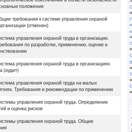
3
Основные положения
С
м
бщие требования к системе управления охраной
Г
м
организации (отменен)
к
н
истема управления охраной труда в организации.
С
ребования по разработке, применению, оценке и
м
нствованию
B
истема управления охраной труда в организациях.
м
 (аудит)
T
м
истема управления охраной труда на малых
С
ятиях. Требования и рекомендации по применению
м
истемы управления охраной труда. Определение
ей и оценка рисков
истемы управления охраной труда. Общие
ния