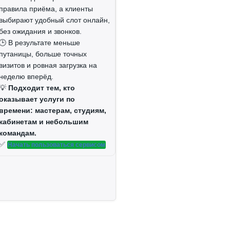
правила приёма, а клиенты
выбирают удобный слот онлайн,
без ожидания и звонков.
🕒 В результате меньше
путаницы, больше точных
визитов и ровная загрузка на
томатизация-2016
неделю вперёд.
💡
Подходит тем, кто
оказывает услуги по
времени: мастерам, студиям,
кабинетам и небольшим
командам.
✅
Начать пользоваться сервисом
ергосиб-2016