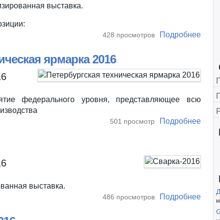
изированная выставка.
зиции:
Подробнее
о Эл
428 просмотров
ическая ярмарка 2016
16
Г
ятие федерального уровня, представляющее всю
оизводства
Подробнее
о Пе
501 просмотр
16
ванная выставка.
Подробнее
о Св
486 просмотров
н