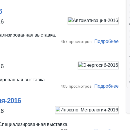
6
16
ализированная выставка.
Подробнее
о Ав
457 просмотров
16
ированная выставка.
Подробнее
о Эн
405 просмотров
я-2016
16
 Специализированная выставка.