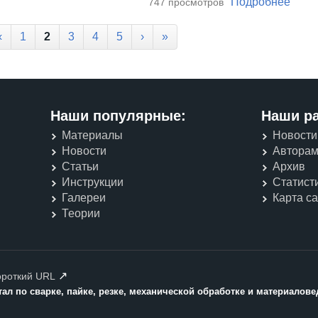
Подробнее
о Ин
747 просмотров
‹
1
2
3
4
5
›
»
Наши популярные:
Наши р
Материалы
Новости
Новости
Автора
Статьи
Архив
Инструкции
Статист
Галереи
Карта с
Теории
↗
ороткий URL
л по сварке, пайке, резке, механической обработке и материалове