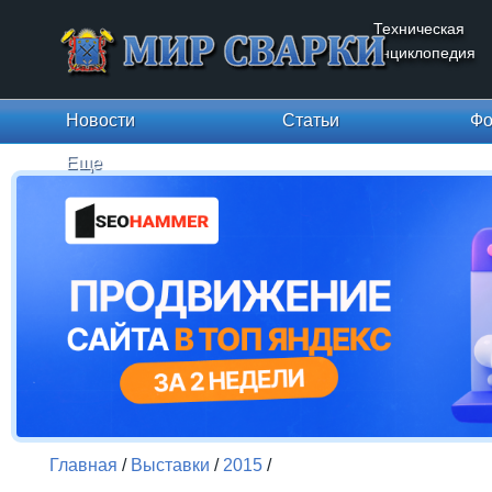
Техническая
энциклопедия
Новости
Статьи
Фо
Еще
Главная
/
Выставки
/
2015
/