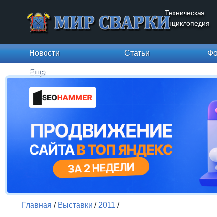
Техническая
энциклопедия
Новости
Статьи
Фо
Еще
Главная
/
Выставки
/
2011
/