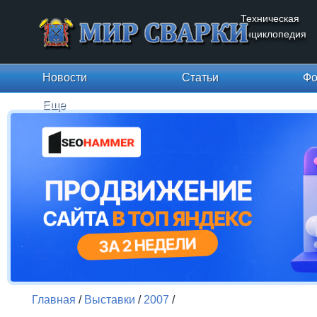
Техническая
энциклопедия
Новости
Статьи
Фо
Еще
Главная
/
Выставки
/
2007
/