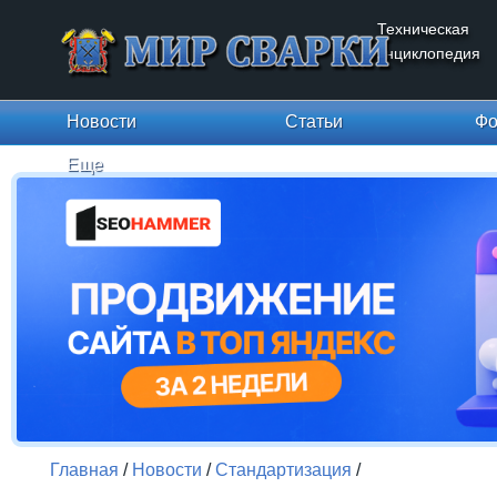
Техническая
энциклопедия
Новости
Статьи
Фо
Еще
Главная
/
Новости
/
Стандартизация
/