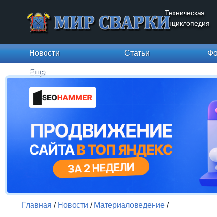
Техническая
энциклопедия
Новости
Статьи
Фо
Еще
Главная
/
Новости
/
Материаловедение
/