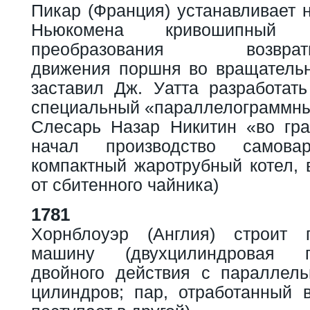
Пикар (Франция) устанавливает 
Ньюкомена кривошипный
преобразования возвратно-
движения поршня во вращательн
заставил Дж. Уатта разработат
специальный «параллелограммны
Слесарь Назар Никитин «во гра
начал производство самов
компактный жаротрубный котел, 
от сбитенного чайника)
1781
Хорнблоуэр (Англия) строит 
машину (двухцилиндровая 
двойного действия с параллел
цилиндров; пар, отработанный 