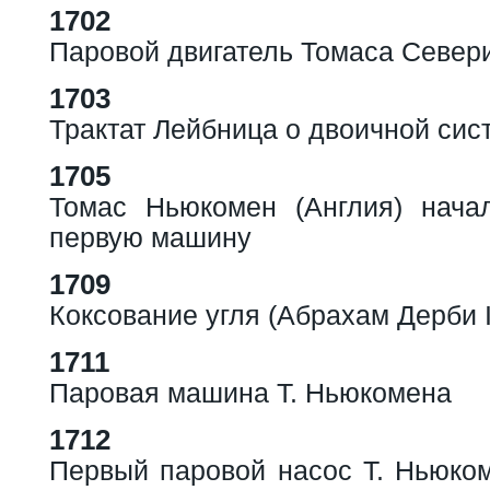
1702
Паровой двигатель Томаса Север
1703
Трактат Лейбница о двоичной сис
1705
Томас Ньюкомен (Англия) нача
первую машину
1709
Коксование угля (Абрахам Дерби I
1711
Паровая машина Т. Ньюкомена
1712
Первый паровой насос Т. Ньюком