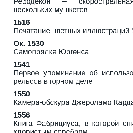
Ребодекон – скорострельн
нескольких мушкетов
1516
Печатание цветных иллюстраций 
Ок. 1530
Самопрялка Юргенса
1541
Первое упоминание об использ
рельсов в горном деле
1550
Камера-обскура Джероламо Карда
1556
Книга Фабрициуса, в которой оп
хлористым серебром