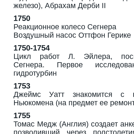
железо), Абрахам Дерби II
1750
Реакционное колесо Сегнера
Воздушный насос Оттфон Герике
1750-1754
Цикл работ Л. Эйлера, пос
Сегнера. Первое исследов
гидротурбин
1753
Джеймс Уатт знакомится с 
Ньюкомена (на предмет ее ремонт
1755
Томас Медж (Англия) создает анк
позволивший через полстолети