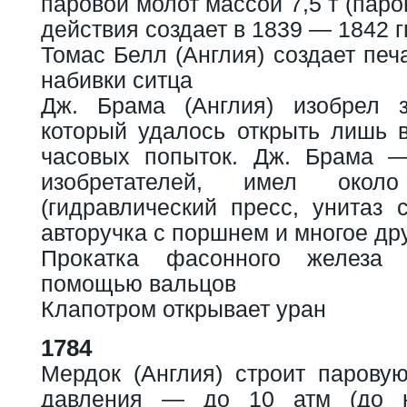
паровой молот массой 7,5 т (пар
действия создает в 1839 — 1842 г
Томас Белл (Англия) создает пе
набивки ситца
Дж. Брама (Англия) изобрел 
который удалось открыть лишь в
часовых попыток. Дж. Брама —
изобретателей, имел окол
(гидравлический пресс, унитаз 
авторучка с поршнем и многое дру
Прокатка фасонного железа
помощью вальцов
Клапотром открывает уран
1784
Мердок (Англия) строит парову
давления — до 10 атм (до н