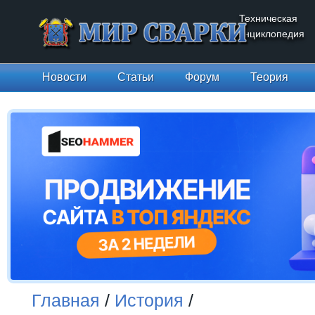
Техническая
энциклопедия
Новости
Статьи
Форум
Теория
Главная
/
История
/