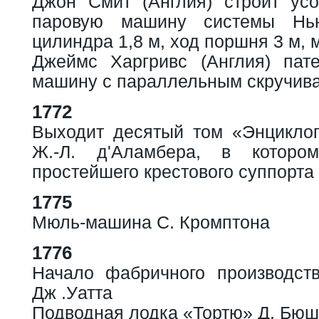
Джон Смит (Англия) строит ус
паровую машину системы Нью
цилиндра 1,8 м, ход поршня 3 м, м
Джеймс Харгривс (Англия) пат
машину с параллельным скручива
1772
Выходит десятый том «Энцикло
Ж.-Л. д'Аламбера, в которо
простейшего крестового суппорта
1775
Мюль-машина С. Кромптона
1776
Начало фабричного производст
Дж .Уатта
Подводная лодка «Тортю» Д. Бю