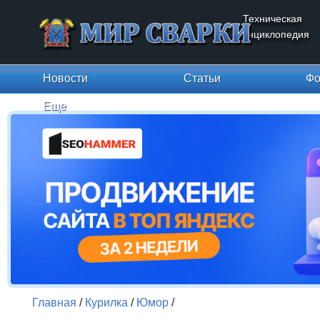
Техническая
энциклопедия
Новости
Статьи
Фо
Еще
Главная
/
Курилка
/
Юмор
/