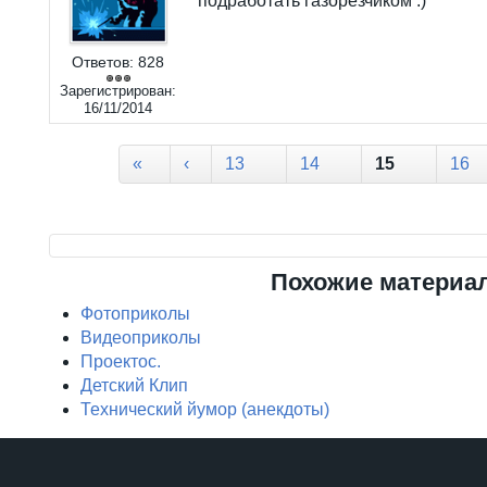
подработать газорезчиком :)
Ответов:
828
Зарегистрирован:
16/11/2014
Страницы
«
‹
13
14
15
16
Похожие материа
Фотоприколы
Видеоприколы
Проектос.
Детский Клип
Технический йумор (анекдоты)