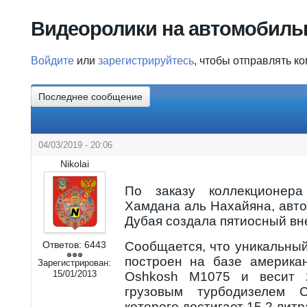
Вы здесь
Видеоролики на автомобиль
Войдите
или
зарегистрируйтесь
, чтобы отправлять к
Последнее сообщение
04/03/2019 - 20:06
Nikolai
По заказу коллекционер
Хамдана аль Нахайяна, авт
Дубая создала пятиосный вн
Ответов:
6443
Сообщается, что уникальны
построен на базе американ
Зарегистрирован:
15/01/2013
Oshkosh M1075 и весит 
грузовым турбодизелем Ca
которого достигает 15,2 литр