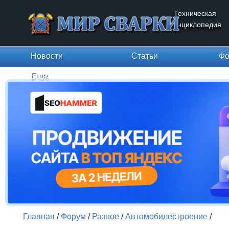
Техническая
энциклопедия
Новости
Статьи
Фо
Еще
Главная
/
Форум
/
Разное
/
Автомобилестроение
/