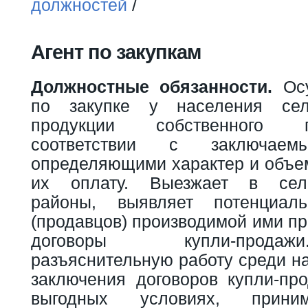
Вы здесь
должностей
/
Агент по закупкам
Должностные обязанности.
Осу
по закупке у населения сель
продукции собственного 
соответствии с заключаем
определяющими характер и объем
их оплату. Выезжает в сель
районы, выявляет потенциал
(продавцов) производимой ими пр
договоры купли-прода
разъяснительную работу среди н
заключения договоров купли-пр
выгодных условиях, прин