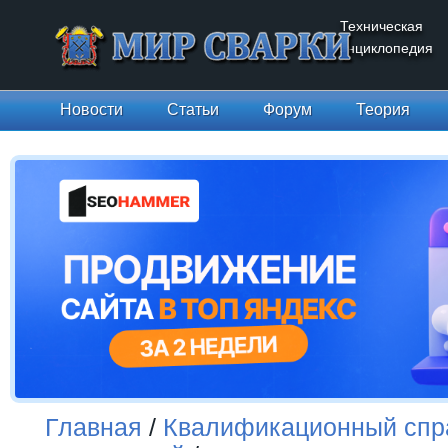
Техническая
энциклопедия
Новости
Статьи
Форум
Теория
Главная
/
Квалификационный спр