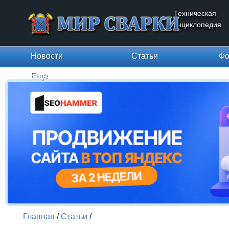
Техническая
энциклопедия
Новости
Статьи
Фо
Еще
Главная
/
Статьи
/