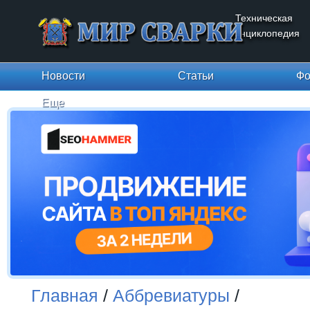
Техническая
энциклопедия
Новости
Статьи
Фо
Еще
Главная
/
Аббревиатуры
/