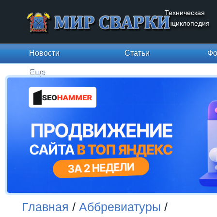
Техническая
энциклопедия
Новости
Статьи
Фо
Еще
Главная
/
Аббревиатуры
/