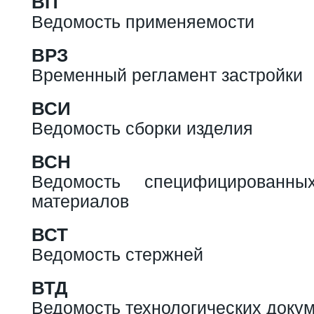
ВП
Ведомость применяемости
ВРЗ
Временный регламент застройки
ВСИ
Ведомость сборки изделия
ВСН
Ведомость специфицированн
материалов
ВСТ
Ведомость стержней
ВТД
Ведомость технологических доку