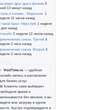
ак видят друг друга физики
5
ней 13 минут назад
тали и сплавы - Марочник
1
еделя 11 часов назад
 такой брал. https://ptk
1 неделя
 дня назад
Спасибо
2 недели 12 часов назад
риключение союза. Третий
3
едели 2 часа назад
риключение союза. Второй
3
едели 2 часа назад
Реклама
✨
VisitTime.ru
— удобная
онлайн-запись и расписание
для бизнес услуг.
📅 Клиенты сами выбирают
свободное время и
записываются без звонков, а вы
видите всю загрузку в одном
месте, быстро подтверждаете и