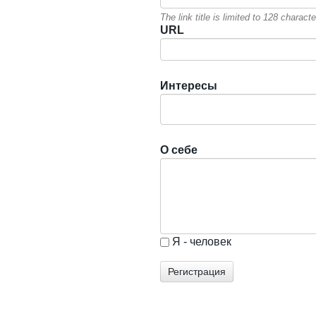
The link title is limited to 128 chara
URL
Интересы
О себе
Я - человек
I'm a spammer