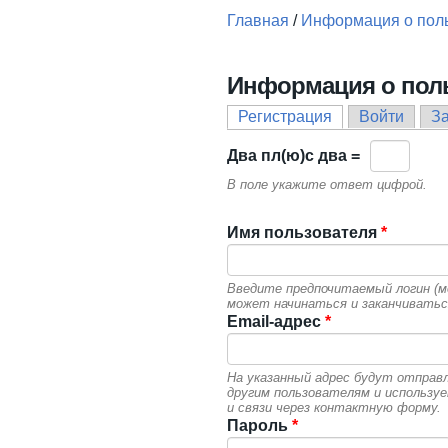
Главная
/
Информация о пол
Вы здесь
Информация о пол
Регистрация
(активная вкла
Войти
З
Главные вкладки
Двa пл(ю)c двa =
В поле укажите ответ цифрой.
Имя пользователя
*
Введите предпочитаемый логин (мо
может начинаться и заканчиватьс
Email-адрес
*
На указанный адрес будут отправ
другим пользователям и использу
и связи через контактную форму.
Пароль
*