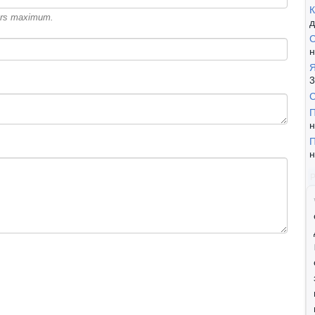
К
cters maximum.
д
С
н
Я
3
П
н
П
н