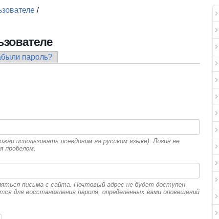
ьзователе
/
ьзователе
дка)
абыли пароль?
жно использовать псевдоним на русском языке). Логин не
я пробелом.
ляться письма с сайта. Почтовый адрес не будет доступен
ется для восстановления пароля, определённых вами оповещений