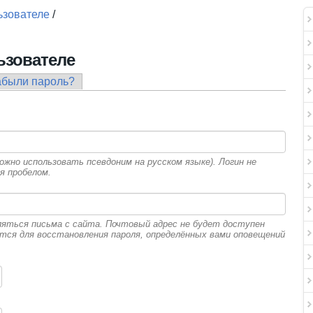
ьзователе
/
ьзователе
дка)
абыли пароль?
жно использовать псевдоним на русском языке). Логин не
я пробелом.
ляться письма с сайта. Почтовый адрес не будет доступен
ется для восстановления пароля, определённых вами оповещений