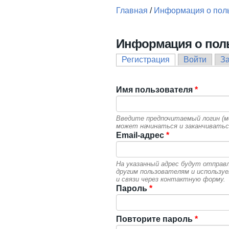
Главная
/
Информация о пол
Вы здесь
Информация о пол
Регистрация
(активная вкла
Войти
З
Главные вкладки
Имя пользователя
*
Введите предпочитаемый логин (мо
может начинаться и заканчиватьс
Email-адрес
*
На указанный адрес будут отправ
другим пользователям и использу
и связи через контактную форму.
Пароль
*
Повторите пароль
*