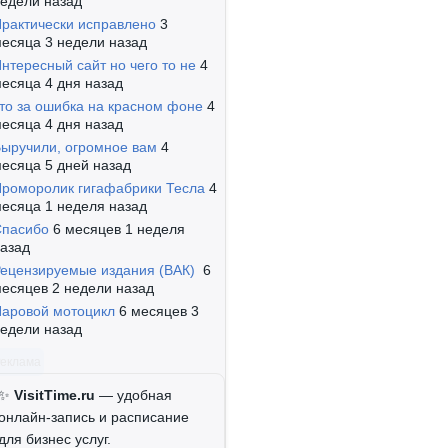
едели назад
рактически исправлено
3
есяца 3 недели назад
нтересный сайт но чего то не
4
есяца 4 дня назад
то за ошибка на красном фоне
4
есяца 4 дня назад
ыручили, огромное вам
4
есяца 5 дней назад
роморолик гигафабрики Тесла
4
есяца 1 неделя назад
Спасибо
6 месяцев 1 неделя
азад
ецензируемые издания (ВАК)
6
есяцев 2 недели назад
аровой мотоцикл
6 месяцев 3
едели назад
Реклама
✨
VisitTime.ru
— удобная
онлайн-запись и расписание
для бизнес услуг.