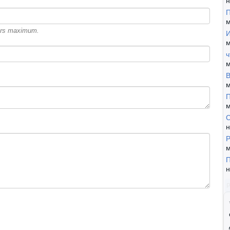
н
П
м
cters maximum.
И
м
ч
м
В
м
П
м
н
Р
м
П
н