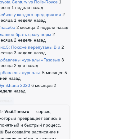
oyota Century vs Rolls-Royce
1
есяц 1 неделя назад
ейчас у каждого предприятия
2
есяца 1 неделя назад
Спасибо
2 месяца 2 недели назад
лавное брать сразу норм
2
есяца 2 недели назад
ис.5: Похоже перепутаны B и
2
есяца 3 недели назад
обавлены журналы «Газовые
3
есяца 2 дня назад
Добавлены журналы
5 месяцев 5
ней назад
Gymkhana 2020
6 месяцев 2
едели назад
Реклама
✨
VisitTime.ru
— сервис,
который превращает запись в
понятный и быстрый процесс.
📅 Вы создаёте расписание и
правила приёма, а клиенты