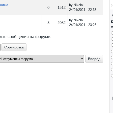
равка
by
Nikolai
0
1512
24/01/2021 - 22:38
by
Nikolai
К
3
2082
24/01/2021 - 23:23
и
овые сообщения на форуме.
ровка