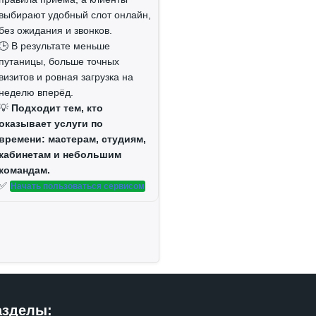
выбирают удобный слот онлайн,
без ожидания и звонков.
🕒 В результате меньше
путаницы, больше точных
визитов и ровная загрузка на
неделю вперёд.
💡
Подходит тем, кто
оказывает услуги по
времени: мастерам, студиям,
кабинетам и небольшим
командам.
✅
Начать пользоваться сервисом
азделы: