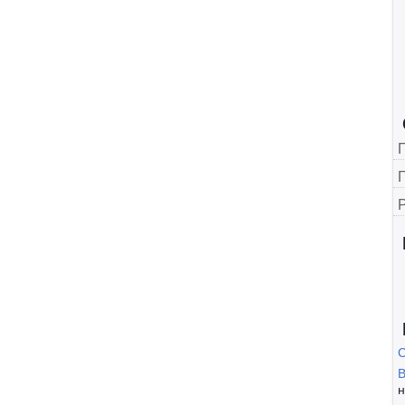
Г
B
н