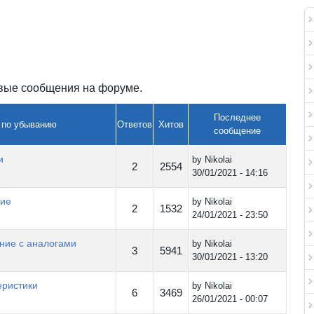
овые сообщения на форуме.
Последнее
Ответов
Хитов
сообщение
и
by
Nikolai
2
2554
30/01/2021 - 14:16
ние
by
Nikolai
2
1532
24/01/2021 - 23:50
ние с аналогами
by
Nikolai
3
5941
30/01/2021 - 13:20
еристики
by
Nikolai
6
3469
26/01/2021 - 00:07